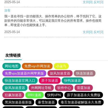
2025-05-14
支持
[0]
反对
[0]
游客
我一直在寻找一款功能强大、操作简单的办公软件，终于找到了它。这
款软件的功能非常强大，可以满足我日常办公的所有需求。操作也很简
单，即使是小白也能快速上手。
2025-05-14
支持
[0]
反对
[0]
友情链接
网站地图
免费vqn外网加速
小蓝鸟
免费vps加速器外网苹果版
旋风加速度器
快连加速器
快连加速器官网入口
原子加速器
快鸭加速器
旋风加速度器
外网网址导航
软件中心
雷霆加速
狂飙加速器
哔咔漫画
快鸭VPN
原子加速器永久免费版
黑洞加速器最新版
暴雪加速器
毒舌加速器破解版永久免费