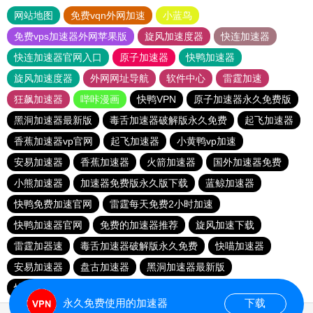
网站地图
免费vqn外网加速
小蓝鸟
免费vps加速器外网苹果版
旋风加速度器
快连加速器
快连加速器官网入口
原子加速器
快鸭加速器
旋风加速度器
外网网址导航
软件中心
雷霆加速
狂飙加速器
哔咔漫画
快鸭VPN
原子加速器永久免费版
黑洞加速器最新版
毒舌加速器破解版永久免费
起飞加速器
香蕉加速器vp官网
起飞加速器
小黄鸭vp加速
安易加速器
香蕉加速器
火箭加速器
国外加速器免费
小熊加速器
加速器免费版永久版下载
蓝鲸加速器
快鸭免费加速官网
雷霆每天免费2小时加速
快鸭加速器官网
免费的加速器推荐
旋风加速下载
雷霆加器速
毒舌加速器破解版永久免费
快喵加速器
安易加速器
盘古加速器
黑洞加速器最新版
快鸭免费加速官网
雷霆加速
永久免费使用的加速器
下载