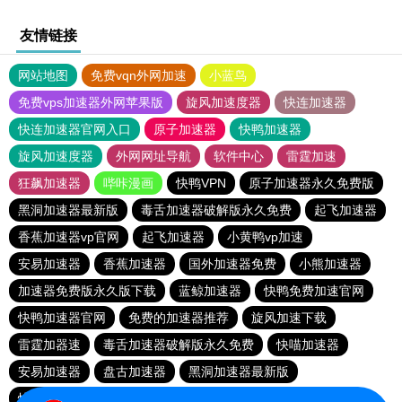
友情链接
网站地图
免费vqn外网加速
小蓝鸟
免费vps加速器外网苹果版
旋风加速度器
快连加速器
快连加速器官网入口
原子加速器
快鸭加速器
旋风加速度器
外网网址导航
软件中心
雷霆加速
狂飙加速器
哔咔漫画
快鸭VPN
原子加速器永久免费版
黑洞加速器最新版
毒舌加速器破解版永久免费
起飞加速器
香蕉加速器vp官网
起飞加速器
小黄鸭vp加速
安易加速器
香蕉加速器
国外加速器免费
小熊加速器
加速器免费版永久版下载
蓝鲸加速器
快鸭免费加速官网
快鸭加速器官网
免费的加速器推荐
旋风加速下载
雷霆加器速
毒舌加速器破解版永久免费
快喵加速器
安易加速器
盘古加速器
黑洞加速器最新版
快鸭免费加速官网
雷霆加速