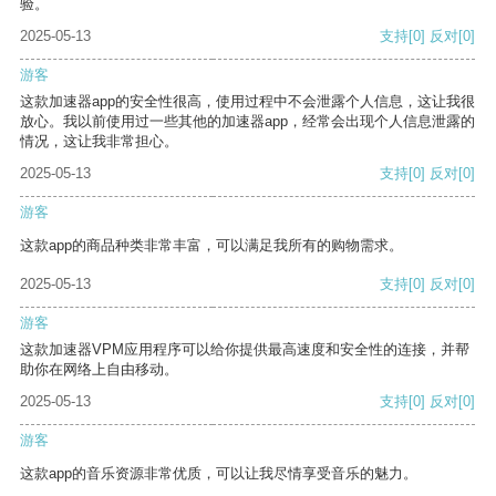
验。
2025-05-13
支持
[0]
反对
[0]
游客
这款加速器app的安全性很高，使用过程中不会泄露个人信息，这让我很
放心。我以前使用过一些其他的加速器app，经常会出现个人信息泄露的
情况，这让我非常担心。
2025-05-13
支持
[0]
反对
[0]
游客
这款app的商品种类非常丰富，可以满足我所有的购物需求。
2025-05-13
支持
[0]
反对
[0]
游客
这款加速器VPM应用程序可以给你提供最高速度和安全性的连接，并帮
助你在网络上自由移动。
2025-05-13
支持
[0]
反对
[0]
游客
这款app的音乐资源非常优质，可以让我尽情享受音乐的魅力。