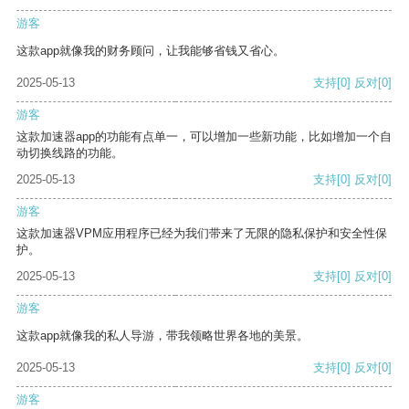
游客
这款app就像我的财务顾问，让我能够省钱又省心。
2025-05-13
支持
[0]
反对
[0]
游客
这款加速器app的功能有点单一，可以增加一些新功能，比如增加一个自
动切换线路的功能。
2025-05-13
支持
[0]
反对
[0]
游客
这款加速器VPM应用程序已经为我们带来了无限的隐私保护和安全性保
护。
2025-05-13
支持
[0]
反对
[0]
游客
这款app就像我的私人导游，带我领略世界各地的美景。
2025-05-13
支持
[0]
反对
[0]
游客