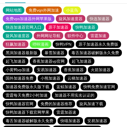
网站地图
免费vqn外网加速
小蓝鸟
免费vps加速器外网苹果版
旋风加速度器
快连加速器
快连加速器官网入口
原子加速器
快鸭加速器
旋风加速度器
外网网址导航
软件中心
雷霆加速
狂飙加速器
哔咔漫画
快鸭VPN
原子加速器永久免费版
黑洞加速器最新版
暴雪加速器
毒舌加速器破解版永久免费
起飞加速器
香蕉加速器vp官网
起飞加速器
小黄鸭vp加速
安易加速器
香蕉加速器
火箭加速器
国外加速器免费
小熊加速器
云梯加速器
加速器免费版永久版下载
蓝鲸加速器
快鸭免费加速官网
雷霆每天免费2小时加速
加速器不用实名认证的
快鸭加速器官网
免费的加速器推荐
旋风加速下载
快鸭加速器下载官网苹果
雷霆加器速
毒舌加速器破解版永久免费
快喵加速器
安易加速器