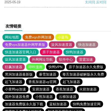
2025-05-19
支持
[0]
反对
[0]
友情链接
网站地图
免费vqn外网加速
小蓝鸟
免费vps加速器外网苹果版
旋风加速度器
快连加速器
快连加速器官网入口
原子加速器
快鸭加速器
旋风加速度器
外网网址导航
软件中心
雷霆加速
狂飙加速器
哔咔漫画
快鸭VPN
原子加速器永久免费版
黑洞加速器最新版
暴雪加速器
毒舌加速器破解版永久免费
起飞加速器
香蕉加速器vp官网
起飞加速器
小黄鸭vp加速
安易加速器
香蕉加速器
火箭加速器
国外加速器免费
小熊加速器
云梯加速器
加速器免费版永久版下载
蓝鲸加速器
快鸭免费加速官网