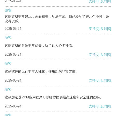
2025-05-24
支持
[0]
反对
[0]
游客
这款游戏非常好玩，画面精美，玩法丰富。我已经玩了好几个小时，还
没有玩腻。
2025-05-24
支持
[0]
反对
[0]
游客
这款游戏的音乐非常优美，听了让人心旷神怡。
2025-05-24
支持
[0]
反对
[0]
游客
这款软件的设计非常人性化，使用起来非常方便。
2025-05-24
支持
[0]
反对
[0]
游客
这款加速器VPM应用程序可以给你提供最高速度和安全性的连接。
2025-05-24
支持
[0]
反对
[0]
游客