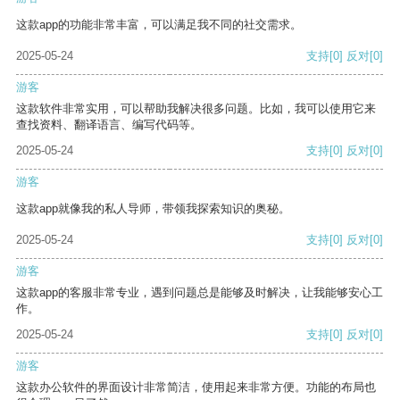
这款app的功能非常丰富，可以满足我不同的社交需求。
2025-05-24
支持
[0]
反对
[0]
游客
这款软件非常实用，可以帮助我解决很多问题。比如，我可以使用它来
查找资料、翻译语言、编写代码等。
2025-05-24
支持
[0]
反对
[0]
游客
这款app就像我的私人导师，带领我探索知识的奥秘。
2025-05-24
支持
[0]
反对
[0]
游客
这款app的客服非常专业，遇到问题总是能够及时解决，让我能够安心工
作。
2025-05-24
支持
[0]
反对
[0]
游客
这款办公软件的界面设计非常简洁，使用起来非常方便。功能的布局也